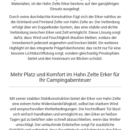
Materialien, ist der Hahn Zelte Erker bestens auf den ganzjährigen
Einsatz ausgelegt.
Durch seine durchdachte Konstruktion fügt sich der Erker nahtlos an
die Grönland und Finnland Zelte von Hahn Zelte an. Die Verbindung
erfolgt über ein Doppelkeder-System, das eine stabile und dichte
Verbindung zwischen Erker und Zelt ermöglicht. Diese Lösung sorgt
dafür, dass Wind und Feuchtigkeit draußen bleiben, sodass der
Innenbereich jederzeit angenehm und trocken bleibt. Ein weiteres
Highlight ist das integrierte Prägefolienfenster, das nicht nur für eine
bessere Lichtdurchflutung sorgt, sondern gleichzeitig Privatsphäre
bietet und den Innenraum vor Blicken schützt.
Mehr Platz und Komfort im Hahn Zelte Erker für
Ihr Campingabenteuer
Mit seiner stabilen Stahlkonstruktion bietet der Erker von Hahn Zelte
eine extrem hohe Widerstandsfähigkeit, selbst bei starkem Wind
und anspruchsvollen Wetterbedingungen. Die hochrollbare Tür lässt
sich einfach handhaben und ermöglicht es, den Erker an heißen
Tagen gut zu belüften oder schnell abzuschließen, wenn das Wetter
umschlägt. Der umlaufende Erdstreifen sorgt für zusätzliche
Stabilität und verhindert, dass Feuchtigkeit und Schmutz in den Erker