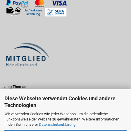
Jörg Thomas
Indigofinkweg 45
Diese Webseite verwendet Cookies und andere
13129 Berlin
Technologien
Wir verwenden Cookies wie jeder Webshop, um die ordentliche
Funktionsweise der Website zu gewährleisten. Weitere Informationen
Fon: 030/47469765
finden Sie in unserer
Datenschutzerklärung
.
E-Mail:
info@campingcenter24.de