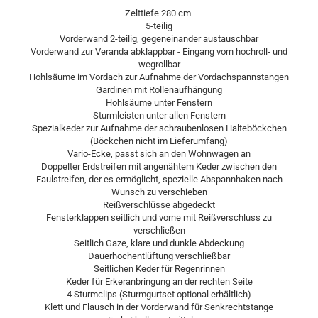
Zelttiefe 280 cm
5-teilig
Vorderwand 2-teilig, gegeneinander austauschbar
Vorderwand zur Veranda abklappbar - Eingang vorn hochroll- und
wegrollbar
Hohlsäume im Vordach zur Aufnahme der Vordachspannstangen
Gardinen mit Rollenaufhängung
Hohlsäume unter Fenstern
Sturmleisten unter allen Fenstern
Spezialkeder zur Aufnahme der schraubenlosen Halteböckchen
(Böckchen nicht im Lieferumfang)
Vario-Ecke, passt sich an den Wohnwagen an
Doppelter Erdstreifen mit angenähtem Keder zwischen den
Faulstreifen, der es ermöglicht, spezielle Abspannhaken nach
Wunsch zu verschieben
Reißverschlüsse abgedeckt
Fensterklappen seitlich und vorne mit Reißverschluss zu
verschließen
Seitlich Gaze, klare und dunkle Abdeckung
Dauerhochentlüftung verschließbar
Seitlichen Keder für Regenrinnen
Keder für Erkeranbringung an der rechten Seite
4 Sturmclips (Sturmgurtset optional erhältlich)
Klett und Flausch in der Vorderwand für Senkrechtstange