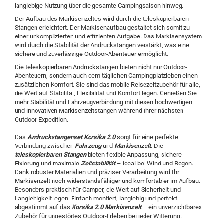
langlebige Nutzung über die gesamte Campingsaison hinweg.
Der Aufbau des Markisenzeltes wird durch die teleskopierbaren
Stangen erleichtert. Der Markisenaufbau gestaltet sich somit zu
einer unkomplizierten und effizienten Aufgabe. Das Markisensystem
wird durch die Stabilität der Andruckstangen verstärkt, was eine
sichere und zuverlässige Outdoor-Abenteuer ermöglicht.
Die teleskopierbaren Andruckstangen bieten nicht nur Outdoor-
Abenteuern, sondern auch dem täglichen Campingplatzleben einen
zusätzlichen Komfort. Sie sind das mobile Reisezeltzubehör für alle,
die Wert auf Stabilität, Flexibilität und Komfort legen. Genießen Sie
mehr Stabilität und Fahrzeugverbindung mit diesen hochwertigen
und innovativen Markisenzeltstangen während Ihrer nächsten
Outdoor-Expedition.
Das
Andruckstangenset Korsika 2.0
sorgt für eine perfekte
Verbindung zwischen
Fahrzeug
und
Markisenzelt
. Die
teleskopierbaren Stangen
bieten flexible Anpassung, sichere
Fixierung und maximale
Zeltstabilität
– ideal bei Wind und Regen.
Dank robuster Materialien und präziser Verarbeitung wird Ihr
Markisenzelt noch widerstandsfähiger und komfortabler im Aufbau.
Besonders praktisch für Camper, die Wert auf Sicherheit und
Langlebigkeit legen. Einfach montiert, langlebig und perfekt
abgestimmt auf das
Korsika 2.0 Markisenzelt
– ein unverzichtbares
Zubehör für ungestörtes Outdoor-Erleben bei jeder Witterung.