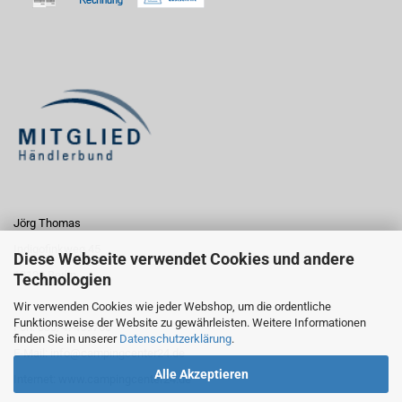
Jörg Thomas
Indigofinkweg 45
Diese Webseite verwendet Cookies und andere
13129 Berlin
Technologien
Wir verwenden Cookies wie jeder Webshop, um die ordentliche
Funktionsweise der Website zu gewährleisten. Weitere Informationen
Fon: 030/47469765
finden Sie in unserer
Datenschutzerklärung
.
E-Mail:
info@campingcenter24.de
Alle Akzeptieren
Internet:
www.campingcenter24.de