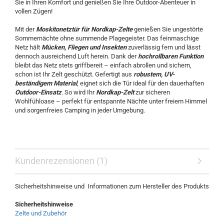
Sie in Ihren Komfort und genießen Sie Ihre Outdoor-Abenteuer in
vollen Zügen!
Mit der
Moskitonetztür für Nordkap-Zelte
genießen Sie ungestörte
Sommernächte ohne summende Plagegeister. Das feinmaschige
Netz hält
Mücken, Fliegen und Insekten
zuverlässig fern und lässt
dennoch ausreichend Luft herein. Dank der
hochrollbaren Funktion
bleibt das Netz stets griffbereit – einfach abrollen und sichern,
schon ist Ihr Zelt geschützt. Gefertigt aus
robustem, UV-
beständigem Material
, eignet sich die Tür ideal für den dauerhaften
Outdoor-Einsatz
. So wird Ihr
Nordkap-Zelt
zur sicheren
Wohlfühloase – perfekt für entspannte Nächte unter freiem Himmel
und sorgenfreies Camping in jeder Umgebung.
Kundenrezensionen (1)
Sicherheitshinweise und Informationen zum Hersteller des Produkts
Sicherheitshinweise
Zelte und Zubehör