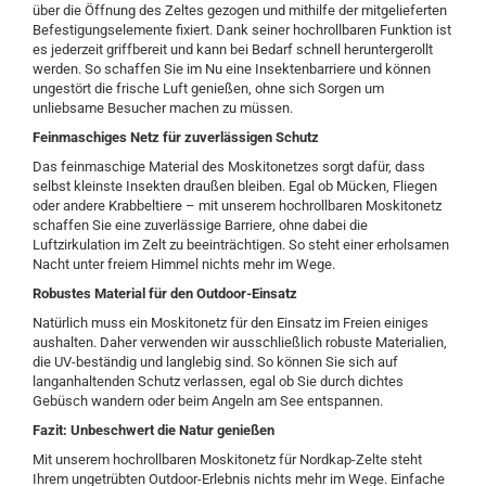
über die Öffnung des Zeltes gezogen und mithilfe der mitgelieferten
Befestigungselemente fixiert. Dank seiner hochrollbaren Funktion ist
es jederzeit griffbereit und kann bei Bedarf schnell heruntergerollt
werden. So schaffen Sie im Nu eine Insektenbarriere und können
ungestört die frische Luft genießen, ohne sich Sorgen um
unliebsame Besucher machen zu müssen.
Feinmaschiges Netz für zuverlässigen Schutz
Das feinmaschige Material des Moskitonetzes sorgt dafür, dass
selbst kleinste Insekten draußen bleiben. Egal ob Mücken, Fliegen
oder andere Krabbeltiere – mit unserem hochrollbaren Moskitonetz
schaffen Sie eine zuverlässige Barriere, ohne dabei die
Luftzirkulation im Zelt zu beeinträchtigen. So steht einer erholsamen
Nacht unter freiem Himmel nichts mehr im Wege.
Robustes Material für den Outdoor-Einsatz
Natürlich muss ein Moskitonetz für den Einsatz im Freien einiges
aushalten. Daher verwenden wir ausschließlich robuste Materialien,
die UV-beständig und langlebig sind. So können Sie sich auf
langanhaltenden Schutz verlassen, egal ob Sie durch dichtes
Gebüsch wandern oder beim Angeln am See entspannen.
Fazit: Unbeschwert die Natur genießen
Mit unserem hochrollbaren Moskitonetz für Nordkap-Zelte steht
Ihrem ungetrübten Outdoor-Erlebnis nichts mehr im Wege. Einfache