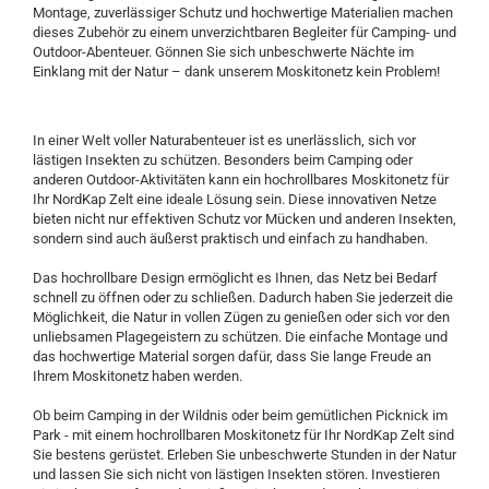
Montage, zuverlässiger Schutz und hochwertige Materialien machen
dieses Zubehör zu einem unverzichtbaren Begleiter für Camping- und
Outdoor-Abenteuer. Gönnen Sie sich unbeschwerte Nächte im
Einklang mit der Natur – dank unserem Moskitonetz kein Problem!
In einer Welt voller Naturabenteuer ist es unerlässlich, sich vor
lästigen Insekten zu schützen. Besonders beim Camping oder
anderen Outdoor-Aktivitäten kann ein hochrollbares Moskitonetz für
Ihr NordKap Zelt eine ideale Lösung sein. Diese innovativen Netze
bieten nicht nur effektiven Schutz vor Mücken und anderen Insekten,
sondern sind auch äußerst praktisch und einfach zu handhaben.
Das hochrollbare Design ermöglicht es Ihnen, das Netz bei Bedarf
schnell zu öffnen oder zu schließen. Dadurch haben Sie jederzeit die
Möglichkeit, die Natur in vollen Zügen zu genießen oder sich vor den
unliebsamen Plagegeistern zu schützen. Die einfache Montage und
das hochwertige Material sorgen dafür, dass Sie lange Freude an
Ihrem Moskitonetz haben werden.
Ob beim Camping in der Wildnis oder beim gemütlichen Picknick im
Park - mit einem hochrollbaren Moskitonetz für Ihr NordKap Zelt sind
Sie bestens gerüstet. Erleben Sie unbeschwerte Stunden in der Natur
und lassen Sie sich nicht von lästigen Insekten stören. Investieren