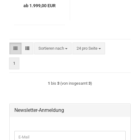
ab 1.999,00 EUR
Sortieren nach
pro Seite
Sortieren nach
24 pro Seite
1
1
bis
3
(von insgesamt
3
)
Newsletter-Anmeldung
WEITER
E-
ZUR