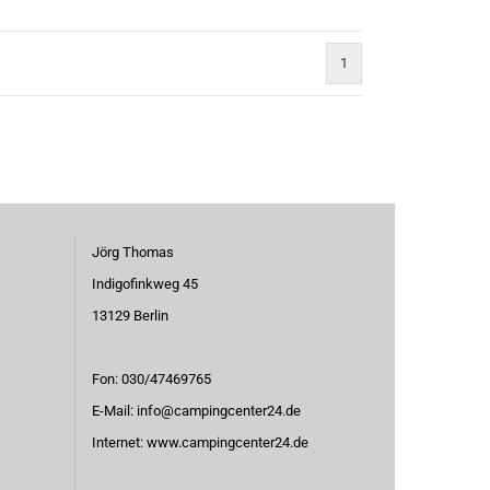
1
Jörg Thomas
Indigofinkweg 45
13129 Berlin
Fon: 030/47469765
E-Mail:
info@campingcenter24.de
Internet:
www.campingcenter24.de