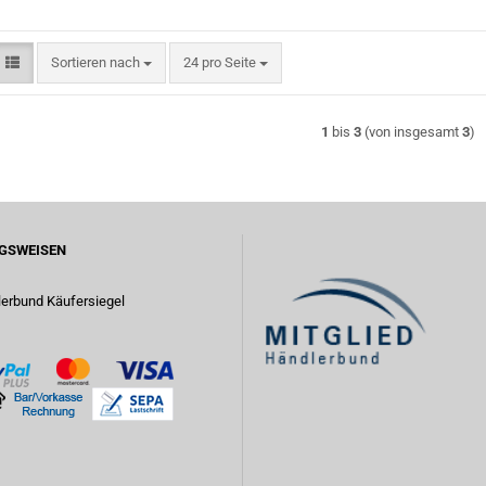
Sortieren nach
pro Seite
Sortieren nach
24 pro Seite
1
bis
3
(von insgesamt
3
)
GSWEISEN