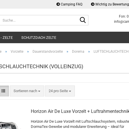
Camping FAQ
Wichtig zu Bewertun
Fon: 
Suche...
info@cam
- ZELTE
SCHUTZDACH ZELTE
»
»
»
»
e
Vorzelte
Dauerstandvorzelte
Dorema
LUFTSCHLAUCHTECHN
SCHLAUCHTECHNIK (VOLLEINZUG)
Sortieren nach
pro Seite
Sortieren nach
24 pro Seite
Horizon Air De Luxe Vorzelt + Luftrahmentechni
Horizon Air De Luxe Vorzelt mit Luftschlauchsystem, robus
DormaTex-Gewebe und modularer Erweiterung – ideal für