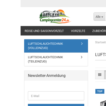
Alle
REISE-UND SAISONVORZELT
VORZELTE
ZUBEHÖR 
Startseit
LUFTSCHLAUCHTECHNIK
(VOLLEINZUG)
LUFT
LUFTSCHLAUCHTECHNIK
(TEILEINZUG)
Newsletter-Anmeldung
TOP
WEITER
E-
ZUR
Mail
NEWSLETTER-
ANMELDUNG