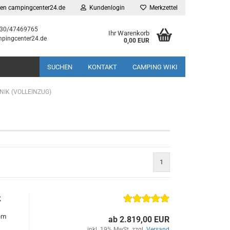
gen campingcenter24.de
Kundenlogin
Merkzettel
030/47469765
Ihr Warenkorb
pingcenter24.de
0,00 EUR
SUCHEN
KONTAKT
CAMPING WIKI
IK (VOLLEINZUG)
1
k
tem
ab 2.819,00 EUR
inkl. 19% MwSt. zzgl.
Versand